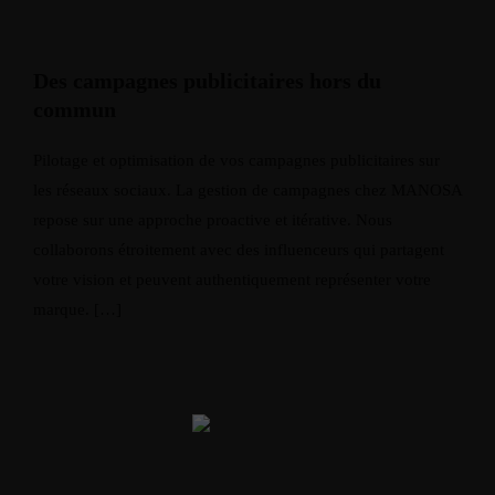
Des campagnes publicitaires hors du
commun
Pilotage et optimisation de vos campagnes publicitaires sur
les réseaux sociaux. La gestion de campagnes chez MANOSA
repose sur une approche proactive et itérative. Nous
collaborons étroitement avec des influenceurs qui partagent
votre vision et peuvent authentiquement représenter votre
marque. […]