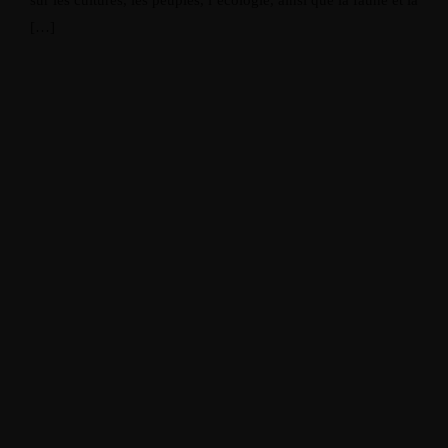
sur les cultures, les peuples, l’écologie, ainsi que la faune et la
[…]