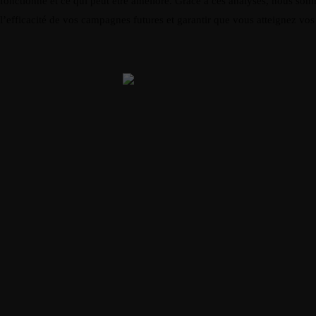
fonctionne et ce qui peut être amélioré. Grâce à ces analyses, nous 
l’efficacité de vos campagnes futures et garantir que vous atteignez vo