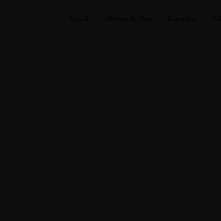
Accueil
A Propos De Nous
Expertises
Col