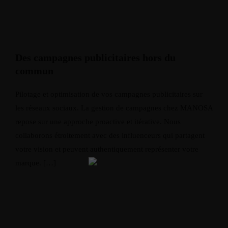
Des campagnes publicitaires hors du
commun
Pilotage et optimisation de vos campagnes publicitaires sur
les réseaux sociaux. La gestion de campagnes chez MANOSA
repose sur une approche proactive et itérative. Nous
collaborons étroitement avec des influenceurs qui partagent
votre vision et peuvent authentiquement représenter votre
marque. […]