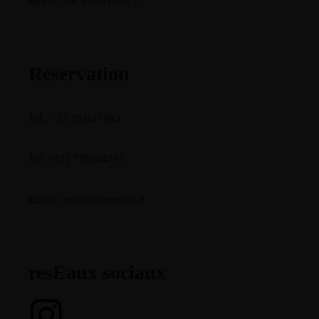
Rue sc129, Sacre cœur 2
Reservation
Tel.: +33 781117463
Tel: +221 785204793
Email: contact@manosa.fr
resEaux sociaux