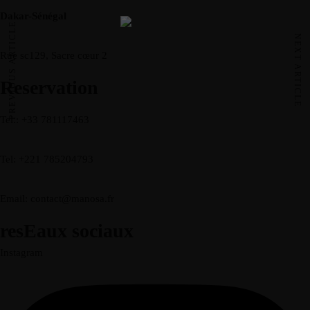
Dakar-Sénégal
PREVIOUS ARTICLE
NEXT ARTICLE
Rue sc129, Sacre cœur 2
Reservation
Tel.: +33 781117463
Tel: +221 785204793
Email: contact@manosa.fr
resEaux sociaux
Instagram