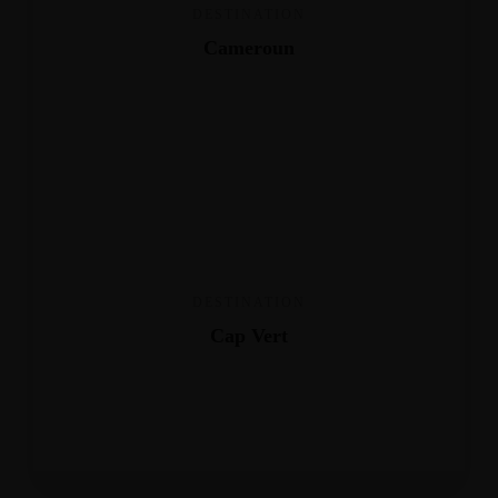
DESTINATION
Cameroun
DESTINATION
Cap Vert