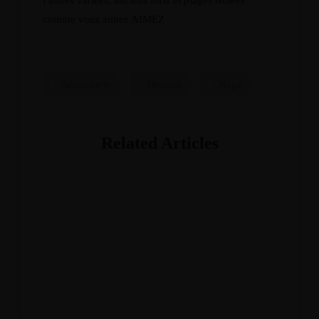
Faunes variées, anciens forts et plages isolées
comme vous aimez AIMEZ
Découverte
Histoire
Plage
Related Articles